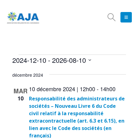
Évènements
2024-12-10
 - 
2026-08-10
Navig
Navig
Liste
Sélectionnez
de
une
par
décembre 2024
vues
date.
consu
10 décembre 2024 | 12h00
-
14h00
Évèn
MAR
10
Responsabilité des administrateurs de
sociétés – Nouveau Livre 6 du Code
civil relatif à la responsabilité
extracontractuelle (art. 6.3 et 6.15), en
lien avec le Code des sociétés (en
français)