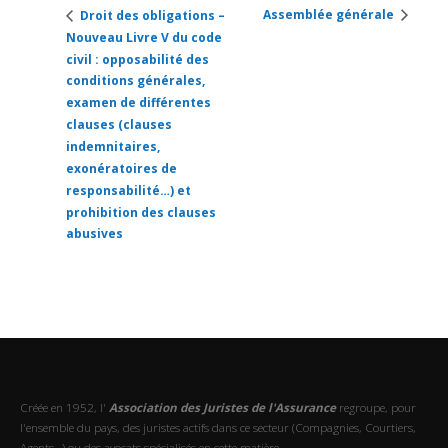
Assemblée générale
Droit des obligations –
Nouveau Livre V du code
civil : opposabilité des
conditions générales,
examen de différentes
clauses (clauses
indemnitaires,
exonératoires de
responsabilité…) et
prohibition des clauses
abusives
Créée en 1952, l'
Association des Juristes de l'Assurance
regroupe, pour
l'ensemble du pays, des juristes actifs dans ce secteur (Compagnies, Courtiers,
Agents…) ou des avocats spécialisés en cette matière.