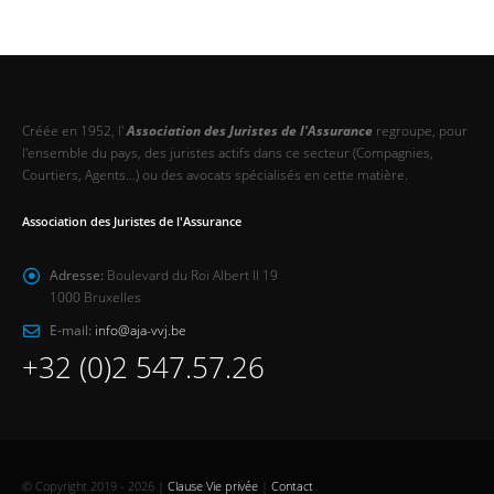
Créée en 1952, l'
Association des Juristes de l'Assurance
regroupe, pour
l'ensemble du pays, des juristes actifs dans ce secteur (Compagnies,
Courtiers, Agents…) ou des avocats spécialisés en cette matière.
Association des Juristes de l'Assurance
Adresse:
Boulevard du Roi Albert II 19
1000 Bruxelles
E-mail:
info@aja-vvj.be
+32 (0)2 547.57.26
© Copyright 2019 - 2026 |
Clause Vie privée
|
Contact