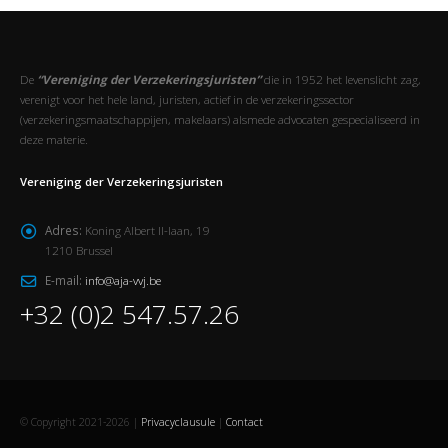
De
“Vereniging der Verzekeringsjuristen”
die in 1952 het levenslicht zag,
verenigt voor het hele land, juristen, actief in de verzekeringssector
(verzekeringsmaatschappijen, makelaars) alsmede advocaten gespecialiseerd in
deze materie.
Vereniging der Verzekeringsjuristen
Adres:
Koning Albert II-laan, 19
1210 Brussel
E-mail:
info@aja-vvj.be
+32 (0)2 547.57.26
© Copyright 2021-2026 |
Privacyclausule
|
Contact