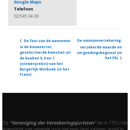
Google Maps
Telefoon
02/545 04 00
De omniumverzekering:
De fout van de aannemer
in de bouwsector,
verzekerde waarde en
geselecteerde kwesties uit
vergoedingsbeginsel (in
het FR)
de boeken 5, 6 en 7
(ontwerptekst) van het
Burgerlijk Wetboek (in het
Frans)
De
“Vereniging der Verzekeringsjuristen”
die in 1952 het
levenslicht zag, verenigt voor het hele land, juristen, actief in