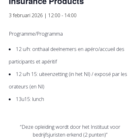
Insurance Products
3 februari 2026 | 12:00
-
14:00
Programme/Programma
12 u/h: onthaal deelnemers en apéro/accueil des
participants et apéritif
12 u/h 15: uiteenzetting (in het Nl) / exposé par les
orateurs (en Nl)
13u15: lunch
“Deze opleiding wordt door het Instituut voor
bedrijfsjuristen erkend (2 punten)”