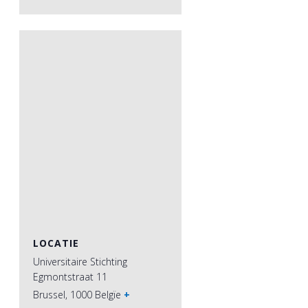
LOCATIE
Universitaire Stichting
Egmontstraat 11
Brussel
,
1000
Belgïe
+